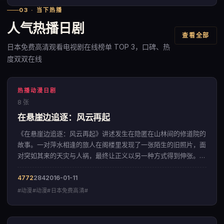
03 · 当下热播
人气热播日剧
查看全部
日本免费高清观看电视剧在线榜单 TOP 3，口碑、热
度双双在线
热播动漫日剧
8 张
在悬崖边追逐：风云再起
《在悬崖边追逐：风云再起》讲述发生在隐匿在山林间的修道院的
故事。一对萍水相逢的旅人在阁楼里发现了一张陌生的旧照片，面
对突如其来的天灾与人祸，最终让正义以另一种方式得到伸张。影
片以克制内敛的色彩美学，呈现出一部来自英国的动漫佳作。
4772
284
2016-01-11
#动漫#动漫#日本免费高清#