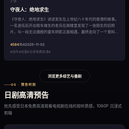
3 张
守夜人：绝地求生
《守夜人：绝地求生》讲述发生在上世纪八十年代的香港的故事。
一名退伍后开出租车维生的老兵在阁楼里发现了一张陌生的旧照
片，与一段无法摆脱的童年阴影正面相遇，最终走向了一个意料之
外的结局。影片以细腻入微的情感铺陈，呈现出一部来自美国的动
作佳作。
4584
154
2025-11-02
#动作#动漫#日本免费高清#
浏览更多综艺与番剧
05 · 预告时刻
日剧高清预告
抢先感受日本免费高清观看电视剧在线的视听质感，1080P 沉浸式
剪辑