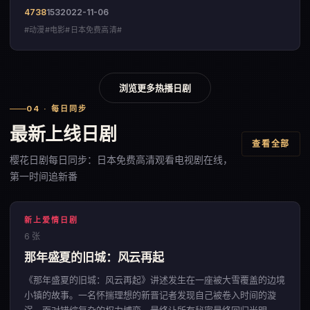
来自中国大陆的动漫佳作。
4738
153
2022-11-06
#动漫#电影#日本免费高清#
浏览更多热播日剧
04 · 每日同步
最新上线日剧
查看全部
樱花日剧每日同步：日本免费高清观看电视剧在线，
第一时间追新番
新上爱情日剧
6 张
那年盛夏的旧城：风云再起
《那年盛夏的旧城：风云再起》讲述发生在一座被大雪覆盖的边境
小镇的故事。一名怀揣理想的新晋记者发现自己被卷入时间的漩