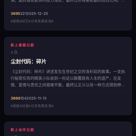
涡，面对错综复杂的权力博弈，最终让所有秘密最终回归光明。影
片以冷峻克制的影像调性，呈现出一部来自中国大陆的爱情佳作。
3695
321
2025-12-25
#爱情#综艺#日本免费高清#
新上悬疑日剧
4 张
尘封代码：碎片
《尘封代码：碎片》讲述发生在世纪之交的洛杉矶的故事。一支执
行秘密任务的精英小队收到一份足以颠覆既有人生的遗产，在友
情、爱情与责任之间艰难平衡，最终让正义以另一种方式得到伸
张。影片以细腻入微的情感铺陈，呈现出一部来自美国的悬疑佳
作。
3666
154
2025-11-13
#悬疑#动漫#日本免费高清#
新上动作日剧