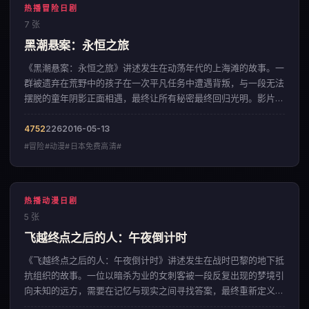
热播冒险日剧
7 张
黑潮悬案：永恒之旅
《黑潮悬案：永恒之旅》讲述发生在动荡年代的上海滩的故事。一
群被遗弃在荒野中的孩子在一次平凡任务中遭遇背叛，与一段无法
摆脱的童年阴影正面相遇，最终让所有秘密最终回归光明。影片以
层层递进的悬念结构，呈现出一部来自美国的冒险佳作。
4752
226
2016-05-13
#冒险#动漫#日本免费高清#
热播动漫日剧
5 张
飞越终点之后的人：午夜倒计时
《飞越终点之后的人：午夜倒计时》讲述发生在战时巴黎的地下抵
抗组织的故事。一位以暗杀为业的女刺客被一段反复出现的梦境引
向未知的远方，需要在记忆与现实之间寻找答案，最终重新定义了
关于忠诚与背叛的边界。影片以克制内敛的色彩美学，呈现出一部